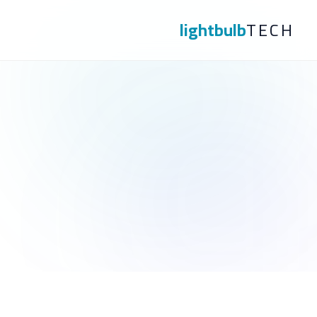
lightbulb
TECH